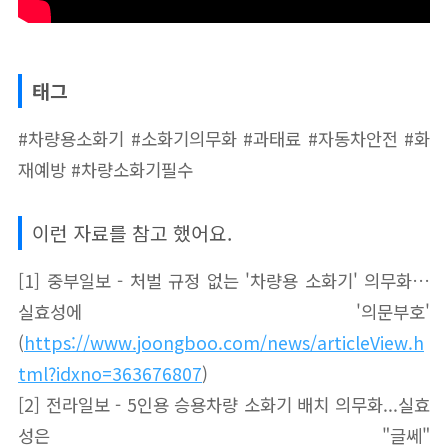
태그
#차량용소화기 #소화기의무화 #과태료 #자동차안전 #화
재예방 #차량소화기필수
이런 자료를 참고 했어요.
[1] 중부일보 - 처벌 규정 없는 '차량용 소화기' 의무화…
실효성에 '의문부호'
(
https://www.joongboo.com/news/articleView.h
tml?idxno=363676807
)
[2] 전라일보 - 5인용 승용차량 소화기 배치 의무화...실효
성은 "글쎄"