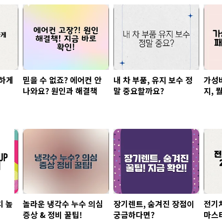
전하게
믿을 수 없죠? 에어컨 안
내 차 부품, 유지 보수 정
가성
나와요? 원인과 해결책
말 중요할까요?
지, 
치 높
놀라운 냉각수 누수 의심
장기렌트, 숨겨진 장점이
전기차
증상 & 정비 꿀팁!
궁금하다면?
마스터