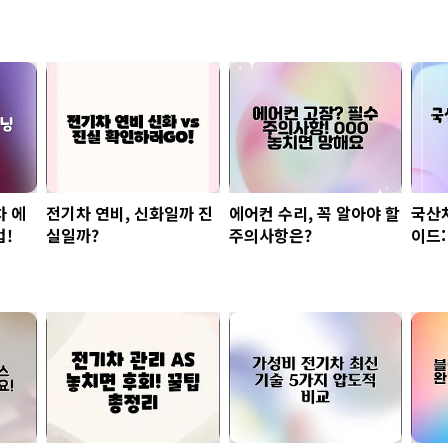
차 에
전기차 연비, 신화일까 진
에어컨 수리, 꼭 알아야 할
국산차
법!
실일까?
주의사항은?
이드:
법