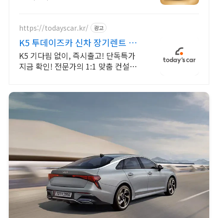
고차 7만대이상! 찾아가는 홈서비스!
낮은 할부이자율, 24시간실매물전산
연동
https://todayscar.kr/
광고
K5 투데이즈카 신차 장기렌트 특
가
K5 기다림 없이, 즉시출고! 단독특가
지금 확인! 전문가의 1:1 맞춤 컨설팅
으로 합리적으로 장기렌트/리스를 이
용해 보세요!